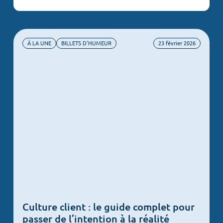
ACTUALITÉS
BILLETS D'HUMEUR
CAS CLIENTS
À LA UNE
BILLETS D'HUMEUR
23 février 2026
VIDÉOS
Culture client : le guide complet pour
passer de l’intention à la réalité