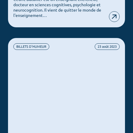
Notre ADN
docteur en sciences cognitives, psychologie et
neurocognition. Il vient de quitter le monde de
Nos offres
l'enseignement…
COS News
Contactez-nous
BILLETS D'HUMEUR
23 août 2023
Prendre rendez-vous
Newsletter