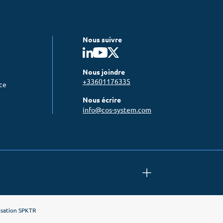
Nous suivre
Nous joindre
+33601176335
nce
Nous écrire
info@cos-system.com
isation
SPKTR