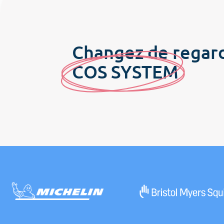
Changez de regar
C
OS SYSTE
M