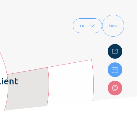
FR
Menu
EN
lient