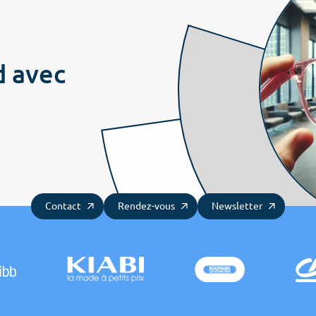
Notre ADN
Embarquer
Prend
Nos offres
d avec
COS News
Les attitudes
Les 
Contactez-nous
Prendre rendez-vous
Newsletter
Contact
Rendez-vous
Newsletter