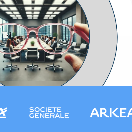
re conscience
process