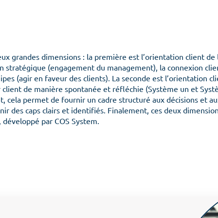
eux grandes dimensions : la première est l’orientation client de 
ion stratégique (engagement du management), la connexion clien
pes (agir en faveur des clients). La seconde est l’orientation clie
 client de manière spontanée et réfléchie (Système un et Sys
cela permet de fournir un cadre structuré aux décisions et aux 
Menu
nir des caps clairs et identifiés. Finalement, ces deux dimensi
, développé par COS System.
Accueil
L’organisation
Les
Culture client