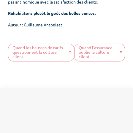
pas antinomique avec la satisfaction des clients.
Accueil
Réhabilitons plutôt le goût des belles ventes.
Culture client
Auteur :
Guillaume Antonietti
Notre ADN
Nos offres
Quand les hausses de tarifs
Quand l’assurance
COS News
questionnent la culture
oublie la culture
client
client
Contactez-nous
Prendre rendez-vous
Newsletter