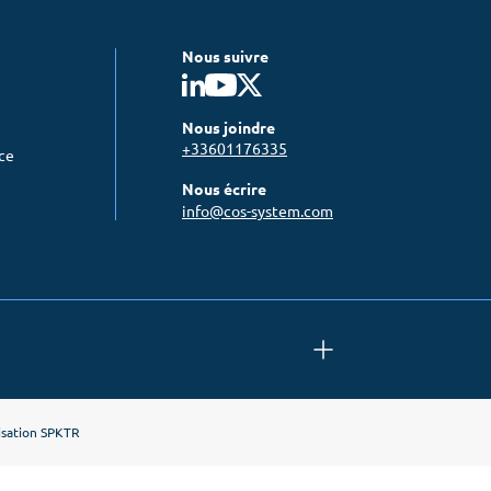
 équipes
Nous suivre
re conscience
Nous joindre
+33601176335
nce
Nous écrire
process
info@cos-system.com
isation
SPKTR