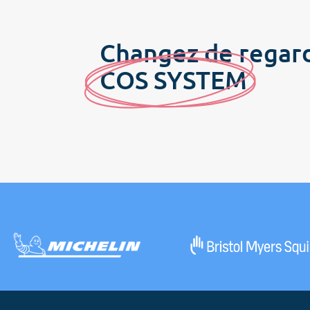
Changez de regar
C
OS SYSTE
M