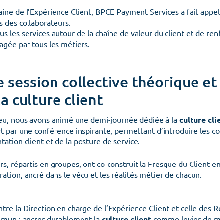
ine de l’Expérience Client, BPCE Payment Services a fait appel 
 des collaborateurs.
ous les services autour de la chaîne de valeur du client et de re
agée par tous les métiers.
e session collective théorique et
a culture client
eu, nous avons animé une demi-journée dédiée à la
culture cli
 par une conférence inspirante, permettant d’introduire les co
entation client et de la posture de service.
urs, répartis en groupes, ont co-construit la Fresque du Client
ration, ancré dans le vécu et les réalités métier de chacun.
tre la Direction en charge de l’Expérience Client et celle des
mmun : ancrer durablement la
c
ulture client
comme levier de mo