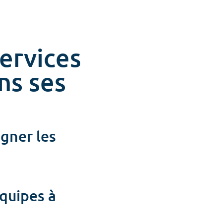
ervices
ans ses
igner les
équipes à