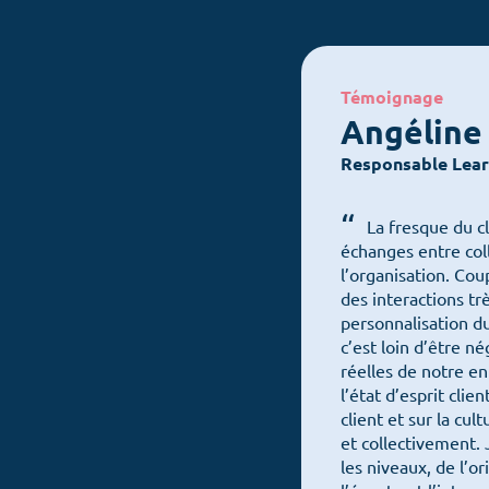
Témoignage
Angéline 
Responsable Lea
La fresque du cl
échanges entre col
l’organisation. Cou
des interactions tr
personnalisation d
c’est loin d’être né
réelles de notre e
l’état d’esprit clie
client et sur la cu
et collectivement. 
les niveaux, de l’o