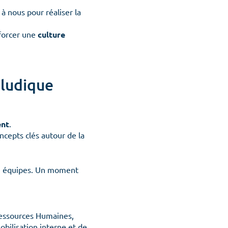
à nous pour réaliser la
nforcer une
culture
 ludique
ent
.
ncepts clés autour de la
 en équipes. Un moment
 Ressources Humaines,
bilisation interne et de