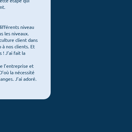
cette étape qui
nt.
re conscience
différents niveau
us les niveaux.
process
culture client dans
à nos clients. Et
 J’ai fait la
e l’entreprise et
 D’où la nécessité
anges. J’ai adoré.