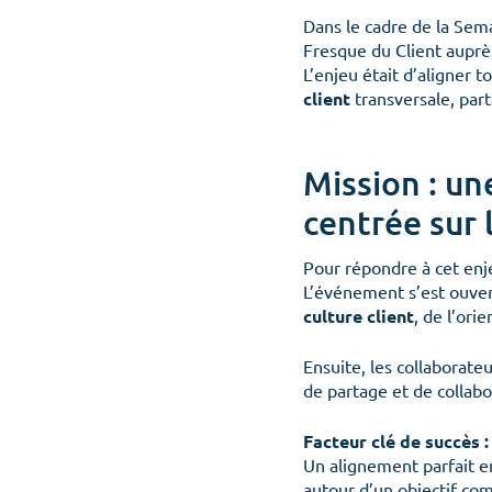
Dans le cadre de la Sema
Fresque du Client
auprès
L’enjeu était d’aligner t
client
transversale, part
Mission : un
centrée sur l
Pour répondre à cet enj
L’événement s’est ouvert
culture client
, de l’ori
Ensuite, les collaborate
de partage et de collabo
Facteur clé de succès :
Un alignement parfait en
autour d’un objectif co