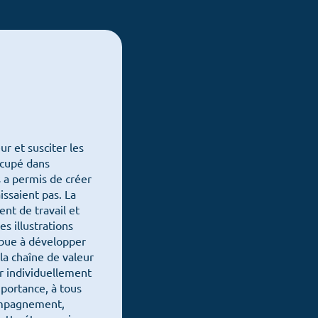
ur et susciter les
ccupé dans
s a permis de créer
issaient pas. La
nt de travail et
es illustrations
ibue à développer
 la chaîne de valeur
ir individuellement
 équipes
mportance, à tous
ccompagnement,