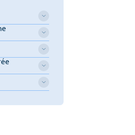
ne
rée