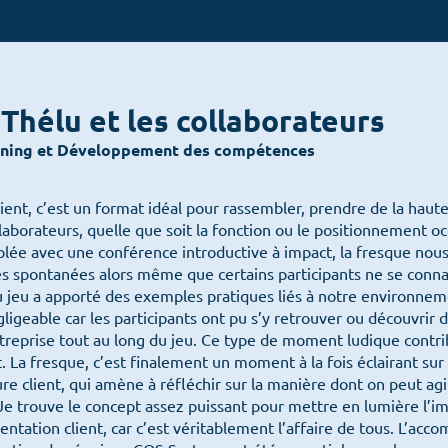
Thélu et les collaborateurs
rning et Développement des compétences
Menu
ient, c’est un format idéal pour rassembler, prendre de la haute
laborateurs, quelle que soit la fonction ou le positionnement o
plée avec une conférence introductive à impact, la fresque nou
ès spontanées alors même que certains participants ne se conna
u jeu a apporté des exemples pratiques liés à notre environneme
gligeable car les participants ont pu s’y retrouver ou découvrir d
ntreprise tout au long du jeu. Ce type de moment ludique contr
nt. La fresque, c’est finalement un moment à la fois éclairant sur
Accueil
lture client, qui amène à réfléchir sur la manière dont on peut ag
L’organisation
Les
Je trouve le concept assez puissant pour mettre en lumière l’i
Culture client
rientation client, car c’est véritablement l’affaire de tous. L’a