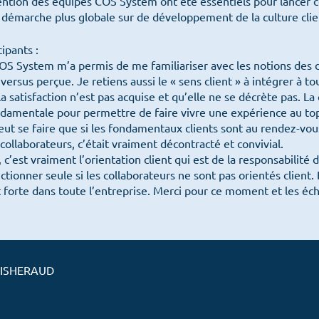
vention des équipes COS System ont été essentiels pour lancer 
Notre ADN
e démarche plus globale sur de développement de la culture clie
Embarquer
Prend
Nos offres
ipants :
COS System m’a permis de me familiariser avec les notions des 
COS News
versus perçue. Je retiens aussi le « sens client » à intégrer à to
Les attitudes
Les 
a satisfaction n’est pas acquise et qu’elle ne se décrète pas. La 
ndamentale pour permettre de faire vivre une expérience au top 
eut se faire que si les fondamentaux clients sont au rendez-vous !
Contactez-nous
collaborateurs, c’était vraiment décontracté et convivial.
Prendre rendez-vous
c’est vraiment l’orientation client qui est de la responsabilité d
Newsletter
ctionner seule si les collaborateurs ne sont pas orientés client.
t forte dans toute l’entreprise. Merci pour ce moment et les éch
OISHERAUD