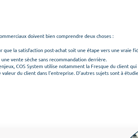
es commerciaux doivent bien comprendre deux choses :
r que la satisfaction post-achat soit une étape vers une vraie fid
a une vente sèche sans recommandation derrière.
Menu
 enjeux, COS System utilise notamment la Fresque du client qu
e valeur du client dans l’entreprise. D’autres sujets sont à ét
Accueil
L’organisation
Les
Culture client