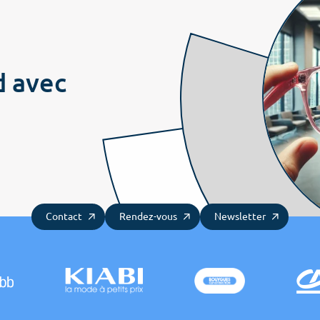
Notre ADN
Embarquer
Prend
Nos offres
d avec
COS News
Les attitudes
Les 
Contactez-nous
Prendre rendez-vous
Newsletter
Contact
Rendez-vous
Newsletter