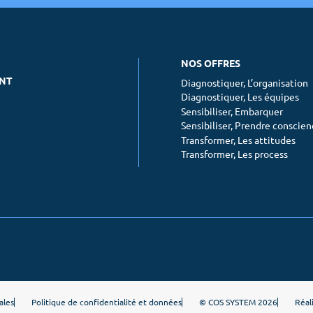
NOS OFFRES
ENT
Diagnostiquer, L’organisation
Diagnostiquer, Les équipes
Sensibiliser, Embarquer
Sensibiliser, Prendre conscie
Transformer, Les attitudes
Transformer, Les process
ales
Politique de confidentialité et données
© COS SYSTEM 2026
Réal