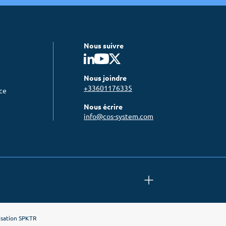
Nous suivre
Nous joindre
+33601176335
nce
Nous écrire
info@cos-system.com
isation
SPKTR