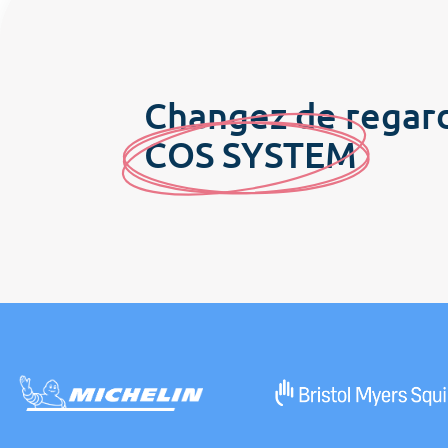
Changez de regar
C
OS SYSTE
M