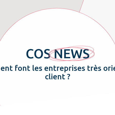
COS
NEWS
t font les entreprises très or
client ?