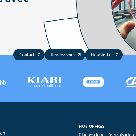
Nos offres
COS News
Les attitudes
Les 
Contactez-nous
Prendre rendez-vous
Contact
Rendez-vous
Newsletter
Newsletter
NOS OFFRES
ENT
Diagnostiquer, L’organisation