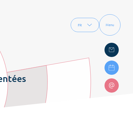
FR
Menu
EN
ientées