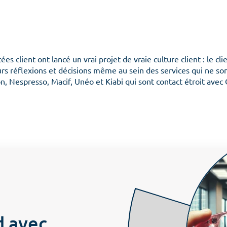
ées client ont lancé un vrai projet de vraie culture client : le cl
rs réflexions et décisions même au sein des services qui ne son
Menu
n, Nespresso, Macif, Unéo et Kiabi qui sont contact étroit ave
Accueil
L’organisation
Les
Culture client
Notre ADN
d avec
Embarquer
Prend