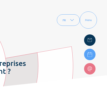
FR
Menu
EN
reprises
nt ?