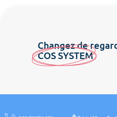
Changez de regar
C
OS SYSTE
M