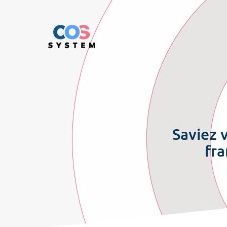
Saviez 
fra