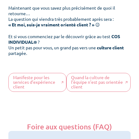
Maintenant que vous savez plus précisément de quoi il
retourne…
La question qui viendra très probablement après sera :
« Et moi, suis-je vraiment orienté client ? »
😉
Et si vous commenciez par le découvrir grâce au test
COS
INDIVIDUAL®
?
Un petit pas pour vous, un grand pas vers une
culture client
partagée.
Menu
Manifeste pour les
Quand la culture de
services d’expérience
l’équipe n’est pas orientée
client
client
Accueil
Culture client
Notre ADN
Foire aux questions (FAQ)
Nos offres
COS News