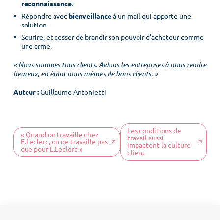
reconnaissance.
Menu
Répondre avec
bienveillance
à un mail qui apporte une
solution.
Sourire, et cesser de brandir son pouvoir d’acheteur comme
une arme.
Accueil
« Nous sommes tous clients. Aidons les entreprises à nous rendre
Culture client
heureux, en étant nous-mêmes de bons clients. »
Notre ADN
Auteur :
Guillaume Antonietti
Nos offres
COS News
Les conditions de
« Quand on travaille chez
travail aussi
E.Leclerc, on ne travaille pas
Contactez-nous
impactent la culture
que pour E.Leclerc »
client
Prendre rendez-vous
Newsletter