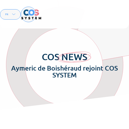
Menu
FR
EN
COS
NEWS
Aymeric de Boishéraud rejoint COS
SYSTEM