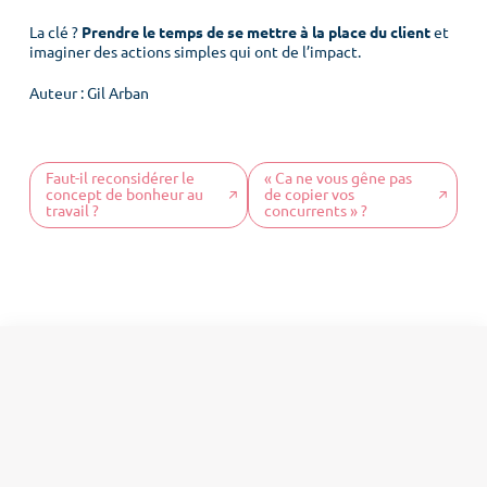
La clé ?
Prendre le temps de se mettre à la place du client
et
Accueil
imaginer des actions simples qui ont de l’impact.
Culture client
Auteur : Gil Arban
Notre ADN
Nos offres
Faut-il reconsidérer le
« Ca ne vous gêne pas
COS News
concept de bonheur au
de copier vos
travail ?
concurrents » ?
Contactez-nous
Prendre rendez-vous
Newsletter