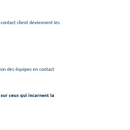
 équipes
 contact client deviennent les
re conscience
process
tion des équipes en contact
sur ceux qui incarnent la