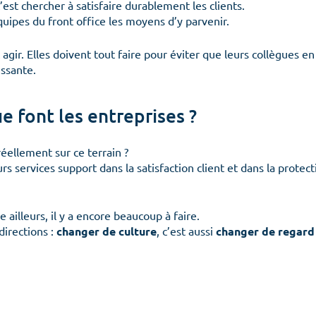
’est chercher à satisfaire durablement les clients.
quipes du front office les moyens d’y parvenir.
Accueil
L’organisation
Les
agir. Elles doivent tout faire pour éviter que leurs collègues en
Culture client
issante.
Notre ADN
Embarquer
Prend
e font les entreprises ?
Nos offres
éellement sur ce terrain ?
COS News
Les attitudes
Les 
s services support dans la satisfaction client et dans la protec
ailleurs, il y a encore beaucoup à faire.
Contactez-nous
directions :
changer de culture
, c’est aussi
changer de regard 
Prendre rendez-vous
Newsletter