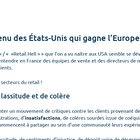
u des États-Unis qui gagne l’Europe
» / « »Retail Hell » » que l’on a vu naître aux USA semble se 
d’entendre en France des équipes de vente et des directeurs de 
ients.
 secteurs du retail !
lassitude et de colère
er un mouvement de critiques contre les clients provenant de 
trations, d’
insatisfactions
, de colères sourdes issue de coéquip
 commencent à partager au sein d’une communauté leurs expéri
situde, de sentiments d’injustice, de dégoût voire de désespoi