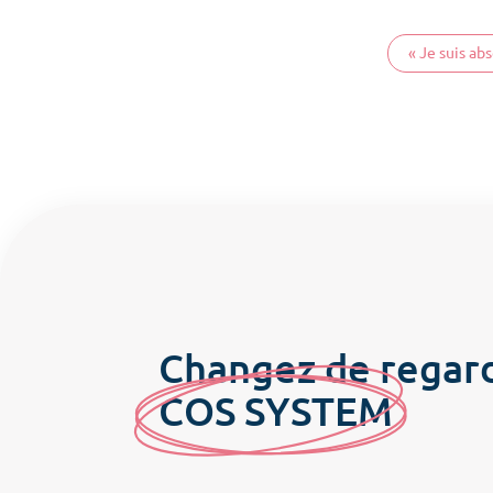
« Je suis ab
Changez de regar
C
OS SYSTE
M