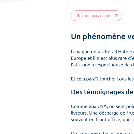
Retour aux articles
Un phénomène ven
La vague de « »Retail Hate » 
Europe et il n’est plus rare 
l’attitude irrespectueuse de cl
Et cela paraît toucher tous les
Des témoignages de 
Comme aux USA, on sent point
livreurs. Une décharge de frus
souvent en front office, qui
On y découvre beaucoup de las