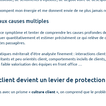
 pompent mon énergie et me donnent envie de ne plus jamais ret
aux causes multiples
ur ce symptôme et tenter de comprendre les causes profondes de
aluer quantitativement et estimer précisément ce qui relève de c
ntes passagères.
tiques mériterait d’être analysée finement : interactions clie
rritants et peu orientés client, comportements incivils de client
, faible valorisation des équipes en front office …
Menu
client devient un levier de protectio
s avec un prisme «
culture client
», on comprend que le problème