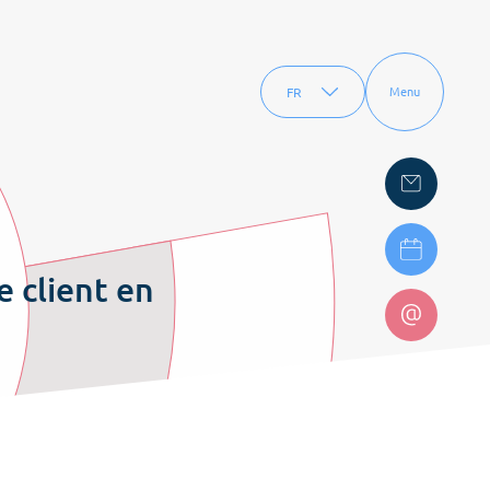
FR
Menu
EN
e client en