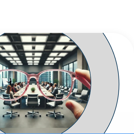
 équipes
re conscience
process