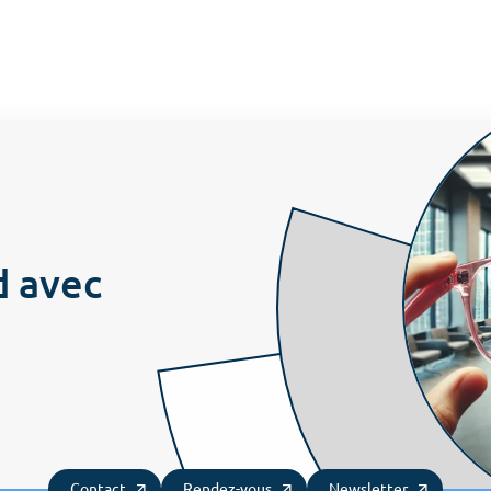
Accueil
L’organisation
Les
Culture client
Notre ADN
Embarquer
Prend
Nos offres
COS News
Les attitudes
Les 
d avec
Contactez-nous
Prendre rendez-vous
Newsletter
Contact
Rendez-vous
Newsletter