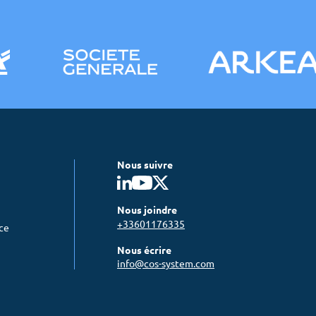
Nous suivre
Nous joindre
+33601176335
nce
Nous écrire
info@cos-system.com