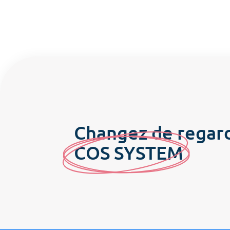
Changez de regar
C
OS SYSTE
M