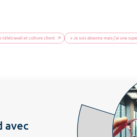
COS News
Les attitudes
Les 
e télétravail et culture client
« Je suis absente mais j’ai une sup
Contactez-nous
Prendre rendez-vous
Newsletter
d avec