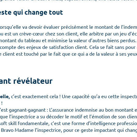
geste qui change tout
 lorsqu’elle va devoir évaluer précisément le montant de l’indem
u est un crève-cœur chez son client, elle arbitre par un jeu d’éc
e montant du tableau et minimise la valeur d’autres biens perdu
Menu
ompte des enjeux de satisfaction client. Cela se fait sans pour 
e client est touché par le fait que ce qui a de la valeur à ses ye
ant révélateur
Accueil
elle,
c’est exactement cela ! Une capacité qu’a eu cette inspectr
L’organisation
Les
 !
Culture client
C’est gagnant-gagnant : L’assurance indemnise au bon montant et
que l’inspectrice a su décoder le motif et l’émotion de son clien
Notre ADN
oft skill fondamentale, c’est une forme d’intelligence professio
Embarquer
Prend
e. Bravo Madame l’inspectrice, pour ce geste impactant qui chan
Nos offres