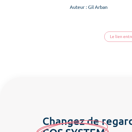
Auteur : Gil Arban
Le lien entr
Changez de regar