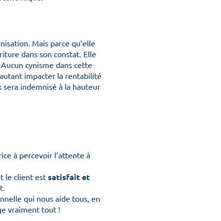
nisation. Mais parce qu’elle
riture dans son constat. Elle
s. Aucun cynisme dans cette
autant impacter la rentabilité
ux sera indemnisé à la hauteur
ice à percevoir l’attente à
 équipes
 le client est
satisfait et
t.
nnelle qui nous aide tous, en
re conscience
ge vraiment tout !