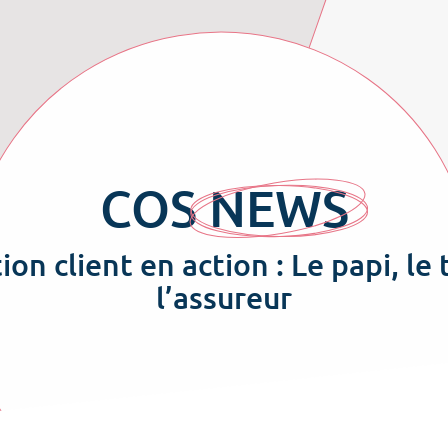
COS
NEWS
ion client en action : Le papi, le
l’assureur