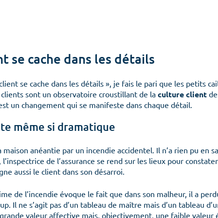
nt se cache dans les détails
lient se cache dans les détails », je fais le pari que les petits ca
clients sont un observatoire croustillant de la
culture client
de
est un changement qui se manifeste dans chaque détail.
nte même si dramatique
maison anéantie par un incendie accidentel. Il n’a rien pu en 
 l’inspectrice de l’assurance se rend sur les lieux pour constate
ne aussi le client dans son désarroi.
ictime de l’incendie évoque le fait que dans son malheur, il a per
p. Il ne s’agit pas d’un tableau de maître mais d’un tableau d’
 grande valeur affective mais, objectivement, une faible valeu