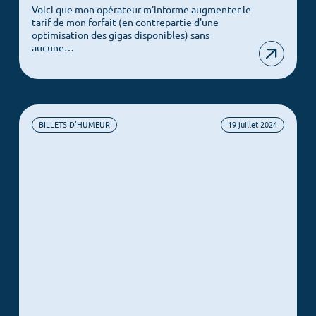
Culture client
Voici que mon opérateur m'informe augmenter le
tarif de mon forfait (en contrepartie d'une
Notre ADN
optimisation des gigas disponibles) sans
Nos offres
aucune…
COS News
Contactez-nous
BILLETS D'HUMEUR
19 juillet 2024
Prendre rendez-vous
Newsletter