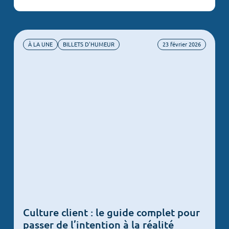
ACTUALITÉS
BILLETS D'HUMEUR
CAS CLIENTS
À LA UNE
BILLETS D'HUMEUR
23 février 2026
VIDÉOS
Culture client : le guide complet pour
passer de l’intention à la réalité